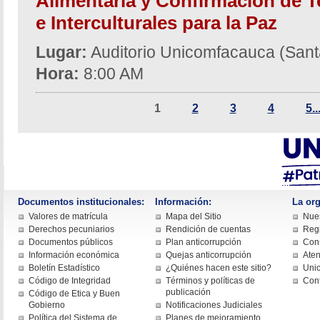
Alimentaria y Confirmación de Te
e Interculturales para la Paz
Lugar:
Auditorio Unicomfacauca (Sant
Hora:
8:00 AM
1
2
3
4
5..
Documentos institucionales:
Información:
La org
Valores de matrícula
Mapa del Sitio
Nues
Derechos pecuniarios
Rendición de cuentas
Regi
Documentos públicos
Plan anticorrupción
Cons
Información económica
Quejas anticorrupción
Aten
Boletín Estadístico
¿Quiénes hacen este sitio?
Uni
Código de Integridad
Términos y políticas de
Con
publicación
Código de Etica y Buen
Gobierno
Notificaciones Judiciales
Política del Sistema de
Planes de mejoramiento