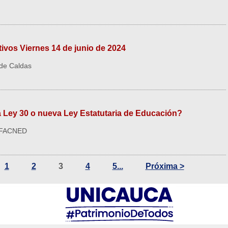
vos Viernes 14 de junio de 2024
 de Caldas
 Ley 30 o nueva Ley Estatutaria de Educación?
s FACNED
1
2
3
4
5...
Próxima >