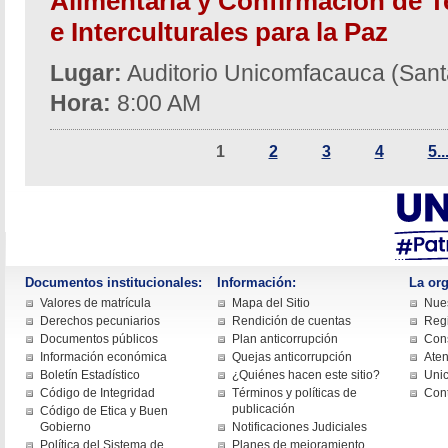
Alimentaria y Confirmación de Te
e Interculturales para la Paz
Lugar:
Auditorio Unicomfacauca (Sant
Hora:
8:00 AM
1
2
3
4
5..
Documentos institucionales:
Información:
La org
Valores de matrícula
Mapa del Sitio
Nues
Derechos pecuniarios
Rendición de cuentas
Regi
Documentos públicos
Plan anticorrupción
Cons
Información económica
Quejas anticorrupción
Aten
Boletín Estadístico
¿Quiénes hacen este sitio?
Uni
Código de Integridad
Términos y políticas de
Con
publicación
Código de Etica y Buen
Gobierno
Notificaciones Judiciales
Política del Sistema de
Planes de mejoramiento