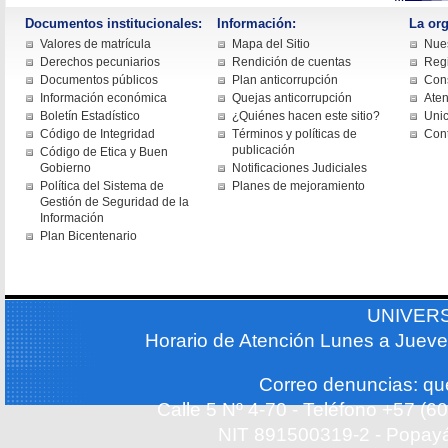
Documentos institucionales:
Información:
La org
Valores de matrícula
Mapa del Sitio
Nues
Derechos pecuniarios
Rendición de cuentas
Regi
Documentos públicos
Plan anticorrupción
Cons
Información económica
Quejas anticorrupción
Aten
Boletín Estadístico
¿Quiénes hacen este sitio?
Uni
Código de Integridad
Términos y políticas de
Con
publicación
Código de Etica y Buen
Gobierno
Notificaciones Judiciales
Política del Sistema de
Planes de mejoramiento
Gestión de Seguridad de la
Información
Plan Bicentenario
UNIVER
Horario de Atención Lunes a Jueve
Correo denuncias: q
Calle 5 Nº 4-70 - Teléfono +57 (
NIT 891500319-2 - Popayá