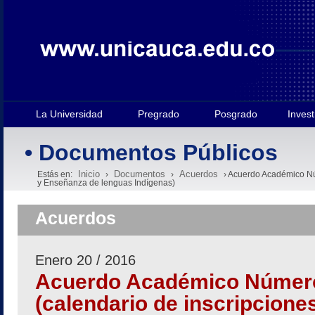
La Universidad
Pregrado
Posgrado
Invest
• Documentos Públicos
Inicio
Documentos
Acuerdos
Estás en:
›
›
› Acuerdo Académico Núm
y Enseñanza de lenguas Indígenas)
Acuerdos
Enero 20 / 2016
Acuerdo Académico Número
(calendario de inscripcione