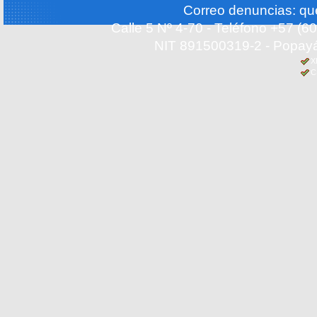
Correo denuncias: q
Calle 5 Nº 4-70 - Teléfono +57 (
NIT 891500319-2 - Popayá
X
C