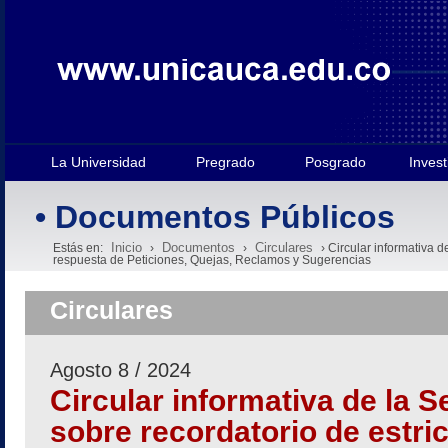
La Universidad
Pregrado
Posgrado
Invest
• Documentos Públicos
Inicio
Documentos
Circulares
Estás en:
›
›
› Circular informativa d
respuesta de Peticiones, Quejas, Reclamos y Sugerencias
Circulares
Agosto 8 / 2024
Circular informativa de la S
sobre recordatorio de estri