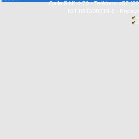
Calle 5 Nº 4-70 - Teléfono +57 (
NIT 891500319-2 - Popayá
X
C