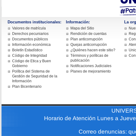
Documentos institucionales:
Información:
La org
Valores de matrícula
Mapa del Sitio
Nues
Derechos pecuniarios
Rendición de cuentas
Regi
Documentos públicos
Plan anticorrupción
Cons
Información económica
Quejas anticorrupción
Aten
Boletín Estadístico
¿Quiénes hacen este sitio?
Uni
Código de Integridad
Términos y políticas de
Con
publicación
Código de Etica y Buen
Gobierno
Notificaciones Judiciales
Política del Sistema de
Planes de mejoramiento
Gestión de Seguridad de la
Información
Plan Bicentenario
UNIVER
Horario de Atención Lunes a Jueve
Correo denuncias: q