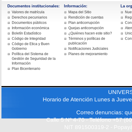
Documentos institucionales:
Información:
La org
Valores de matrícula
Mapa del Sitio
Nues
Derechos pecuniarios
Rendición de cuentas
Regi
Documentos públicos
Plan anticorrupción
Cons
Información económica
Quejas anticorrupción
Aten
Boletín Estadístico
¿Quiénes hacen este sitio?
Uni
Código de Integridad
Términos y políticas de
Con
publicación
Código de Etica y Buen
Gobierno
Notificaciones Judiciales
Política del Sistema de
Planes de mejoramiento
Gestión de Seguridad de la
Información
Plan Bicentenario
UNIVER
Horario de Atención Lunes a Jueve
Correo denuncias: q
Calle 5 Nº 4-70 - Teléfono +57 (
NIT 891500319-2 - Popayá