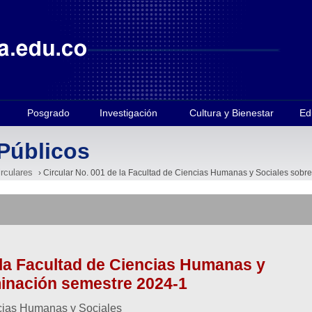
Posgrado
Investigación
Cultura y Bienestar
Ed
Públicos
irculares
› Circular No. 001 de la Facultad de Ciencias Humanas y Sociales sobr
 la Facultad de Ciencias Humanas y
minación semestre 2024-1
ncias Humanas y Sociales