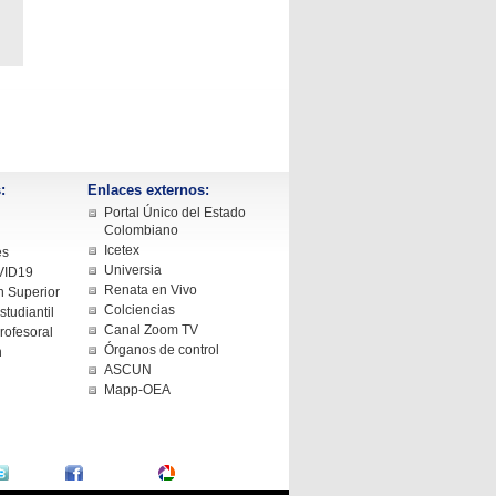
:
Enlaces externos:
Portal Único del Estado
Colombiano
Icetex
es
Universia
VID19
Renata en Vivo
 Superior
Colciencias
tudiantil
Canal Zoom TV
rofesoral
Órganos de control
n
ASCUN
Mapp-OEA
Twitter
Facebook
Fotografías