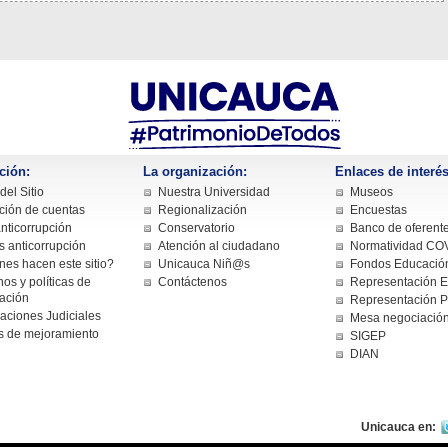
ción:
La organización:
Enlaces de interés
el Sitio
Nuestra Universidad
Museos
ción de cuentas
Regionalización
Encuestas
nticorrupción
Conservatorio
Banco de oferent
s anticorrupción
Atención al ciudadano
Normatividad CO
nes hacen este sitio?
Unicauca Niñ@s
Fondos Educación
os y políticas de
Contáctenos
Representación Es
cación
Representación P
caciones Judiciales
Mesa negociació
s de mejoramiento
SIGEP
DIAN
Unicauca en: