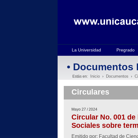
La Universidad
Pregrado
• Documentos 
Inicio
Documentos
C
Estás en:
›
›
Circulares
Mayo 27 / 2024
Circular No. 001 de
Sociales sobre ter
Emitido por: Facultad de Cie