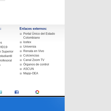
:
Enlaces externos:
Portal Único del Estado
Colombiano
Icetex
es
Universia
VID19
Renata en Vivo
 Superior
Colciencias
tudiantil
Canal Zoom TV
rofesoral
Órganos de control
n
ASCUN
Mapp-OEA
Twitter
Facebook
Fotografías