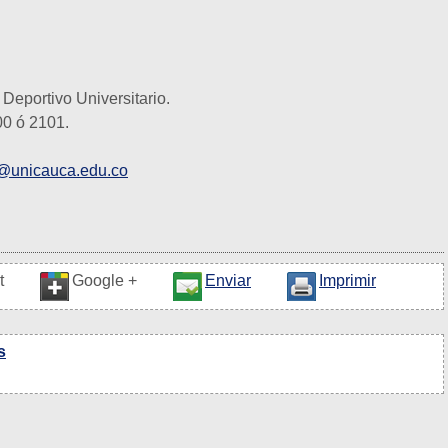
 Deportivo Universitario.
00 ó 2101.
t@unicauca.edu.co
t
Google +
Enviar
Imprimir
s