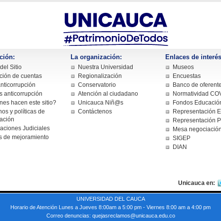
ción:
La organización:
Enlaces de interés
el Sitio
Nuestra Universidad
Museos
ción de cuentas
Regionalización
Encuestas
nticorrupción
Conservatorio
Banco de oferent
s anticorrupción
Atención al ciudadano
Normatividad CO
nes hacen este sitio?
Unicauca Niñ@s
Fondos Educación
os y políticas de
Contáctenos
Representación Es
cación
Representación P
caciones Judiciales
Mesa negociació
s de mejoramiento
SIGEP
DIAN
Unicauca en:
UNIVERSIDAD DEL CAUCA
Horario de Atención Lunes a Jueves 8:00am a 5:00 pm - Viernes 8:00 am a 4:00 pm
Correo denuncias: quejasreclamos@unicauca.edu.co