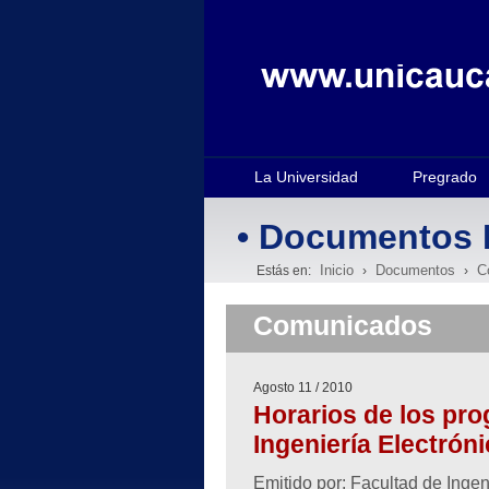
La Universidad
Pregrado
• Documentos 
Inicio
Documentos
C
Estás en:
›
›
Comunicados
Agosto 11 / 2010
Horarios de los pro
Ingeniería Electrón
Emitido por: Facultad de Inge