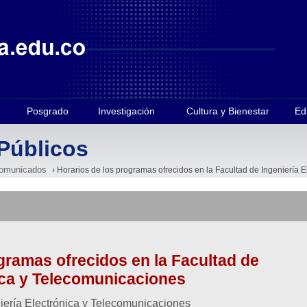
Posgrado
Investigación
Cultura y Bienestar
Ed
Públicos
omunicados
› Horarios de los programas ofrecidos en la Facultad de Ingeniería 
gramas ofrecidos en la Facultad de
ica y Telecomunicaciones
niería Electrónica y Telecomunicaciones