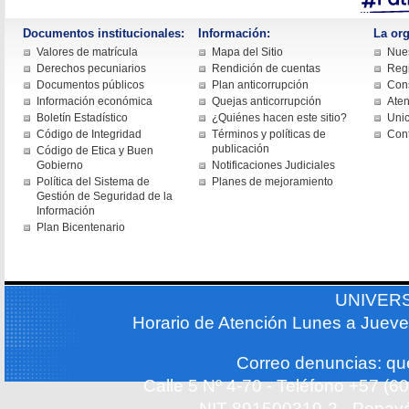
Documentos institucionales:
Información:
La org
Valores de matrícula
Mapa del Sitio
Nues
Derechos pecuniarios
Rendición de cuentas
Regi
Documentos públicos
Plan anticorrupción
Cons
Información económica
Quejas anticorrupción
Aten
Boletín Estadístico
¿Quiénes hacen este sitio?
Uni
Código de Integridad
Términos y políticas de
Con
publicación
Código de Etica y Buen
Gobierno
Notificaciones Judiciales
Política del Sistema de
Planes de mejoramiento
Gestión de Seguridad de la
Información
Plan Bicentenario
UNIVER
Horario de Atención Lunes a Jueve
Correo denuncias: q
Calle 5 Nº 4-70 - Teléfono +57 (
NIT 891500319-2 - Popayá