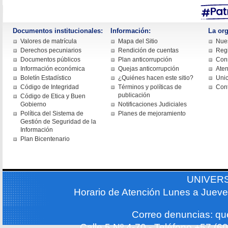
Documentos institucionales:
Información:
La org
Valores de matrícula
Mapa del Sitio
Nues
Derechos pecuniarios
Rendición de cuentas
Regi
Documentos públicos
Plan anticorrupción
Cons
Información económica
Quejas anticorrupción
Aten
Boletín Estadístico
¿Quiénes hacen este sitio?
Uni
Código de Integridad
Términos y políticas de
Con
publicación
Código de Etica y Buen
Gobierno
Notificaciones Judiciales
Política del Sistema de
Planes de mejoramiento
Gestión de Seguridad de la
Información
Plan Bicentenario
UNIVER
Horario de Atención Lunes a Jueve
Correo denuncias: q
Calle 5 Nº 4-70 - Teléfono +57 (