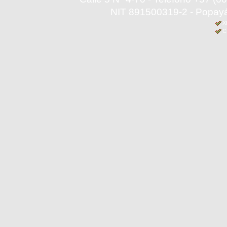
NIT 891500319-2 - Popayá
X
C