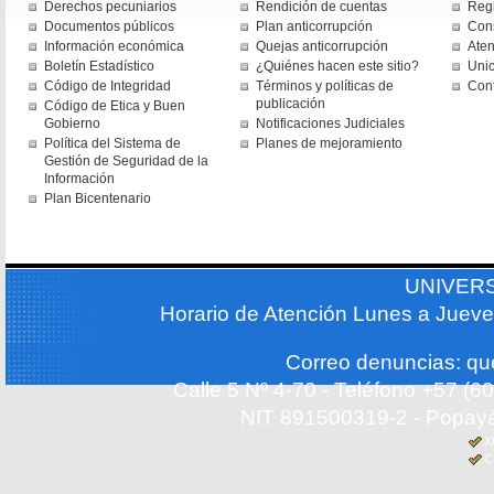
Derechos pecuniarios
Rendición de cuentas
Regi
Documentos públicos
Plan anticorrupción
Cons
Información económica
Quejas anticorrupción
Aten
Boletín Estadístico
¿Quiénes hacen este sitio?
Uni
Código de Integridad
Términos y políticas de
Con
publicación
Código de Etica y Buen
Gobierno
Notificaciones Judiciales
Política del Sistema de
Planes de mejoramiento
Gestión de Seguridad de la
Información
Plan Bicentenario
UNIVER
Horario de Atención Lunes a Jueve
Correo denuncias: q
Calle 5 Nº 4-70 - Teléfono +57 (
NIT 891500319-2 - Popayá
X
C