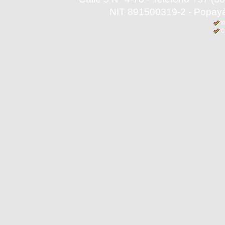
NIT 891500319-2 - Popayá
X
C