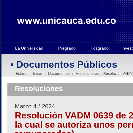
La Universidad
Pregrado
Posgrado
Invest
• Documentos Públicos
Inicio
Documentos
Resoluciones
Estás en:
›
›
› Resolución VADM 
Resoluciones
Marzo 4 / 2024
Resolución VADM 0639 de 2
la cual se autoriza unos pe