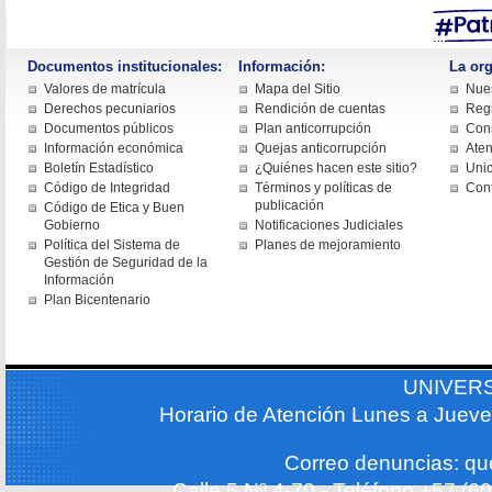
Documentos institucionales:
Información:
La org
Valores de matrícula
Mapa del Sitio
Nues
Derechos pecuniarios
Rendición de cuentas
Regi
Documentos públicos
Plan anticorrupción
Cons
Información económica
Quejas anticorrupción
Aten
Boletín Estadístico
¿Quiénes hacen este sitio?
Uni
Código de Integridad
Términos y políticas de
Con
publicación
Código de Etica y Buen
Gobierno
Notificaciones Judiciales
Política del Sistema de
Planes de mejoramiento
Gestión de Seguridad de la
Información
Plan Bicentenario
UNIVER
Horario de Atención Lunes a Jueve
Correo denuncias: q
Calle 5 Nº 4-70 - Teléfono +57 (