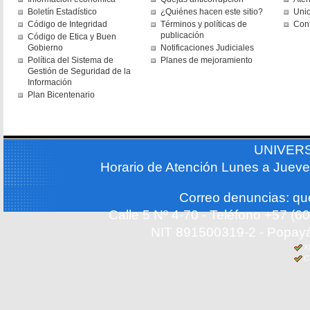
Boletín Estadístico
¿Quiénes hacen este sitio?
Uni
Código de Integridad
Términos y políticas de
Con
publicación
Código de Etica y Buen
Gobierno
Notificaciones Judiciales
Política del Sistema de
Planes de mejoramiento
Gestión de Seguridad de la
Información
Plan Bicentenario
UNIVER
Horario de Atención Lunes a Jueve
Correo denuncias: q
Calle 5 Nº 4-70 - Teléfono +57 (
NIT 891500319-2 - Popayá
X
C