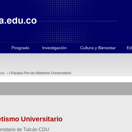
Posgrado
Investigación
Cultura y Bienestar
Ed
tes
› I Parada Prix de Atletismo Universitario
etismo Universitario
ersitario de Tulcán CDU