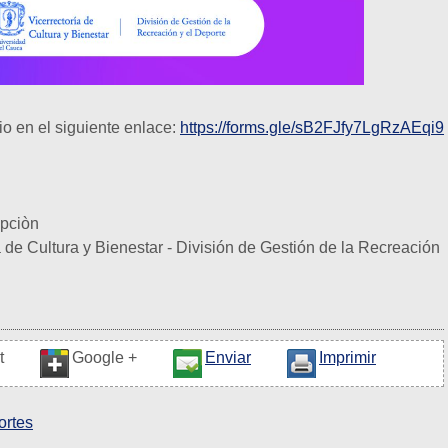
io en el siguiente enlace:
https://forms.gle/sB2FJfy7LgRzAEqi9
ipciòn
 de Cultura y Bienestar - División de Gestión de la Recreación
t
Google +
Enviar
Imprimir
ortes