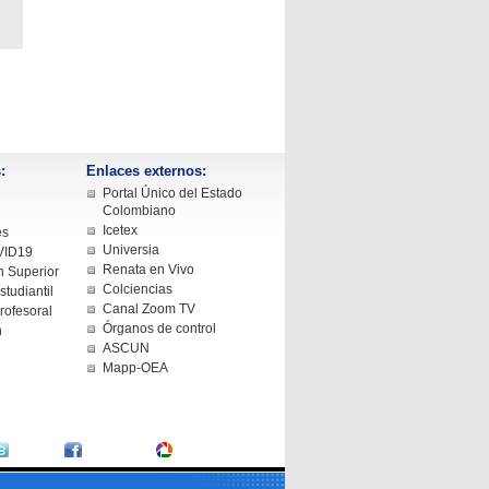
:
Enlaces externos:
Portal Único del Estado
Colombiano
Icetex
es
Universia
VID19
Renata en Vivo
 Superior
Colciencias
tudiantil
Canal Zoom TV
rofesoral
Órganos de control
n
ASCUN
Mapp-OEA
Twitter
Facebook
Fotografías