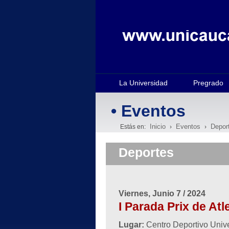
La Universidad
Pregrado
• Eventos
Inicio
Eventos
Depor
Estás en:
›
›
Deportes
Viernes, Junio 7 / 2024
I Parada Prix de Atl
Lugar:
Centro Deportivo Univ