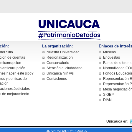
ción:
La organización:
Enlaces de interés
el Sitio
Nuestra Universidad
Museos
ción de cuentas
Regionalización
Encuestas
nticorrupción
Conservatorio
Banco de oferent
s anticorrupción
Atención al ciudadano
Normatividad CO
nes hacen este sitio?
Unicauca Niñ@s
Fondos Educación
os y políticas de
Contáctenos
Representación Es
cación
Representación P
caciones Judiciales
Mesa negociació
s de mejoramiento
SIGEP
DIAN
Unicauca en:
UNIVERSIDAD DEL CAUCA