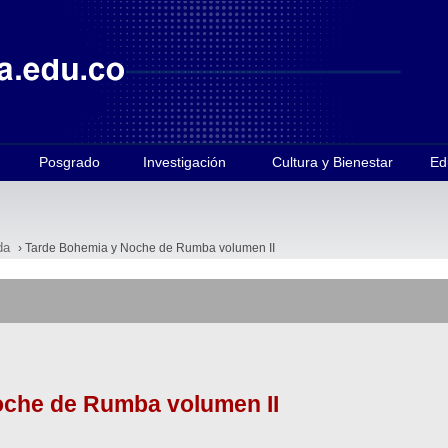
Posgrado
Investigación
Cultura y Bienestar
Ed
da
› Tarde Bohemia y Noche de Rumba volumen II
oche de Rumba volumen II