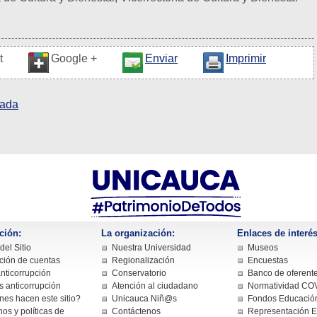
t
Google +
Enviar
Imprimir
nada
ción:
La organización:
Enlaces de interés
el Sitio
Nuestra Universidad
Museos
ción de cuentas
Regionalización
Encuestas
nticorrupción
Conservatorio
Banco de oferent
s anticorrupción
Atención al ciudadano
Normatividad CO
nes hacen este sitio?
Unicauca Niñ@s
Fondos Educación
os y políticas de
Contáctenos
Representación Es