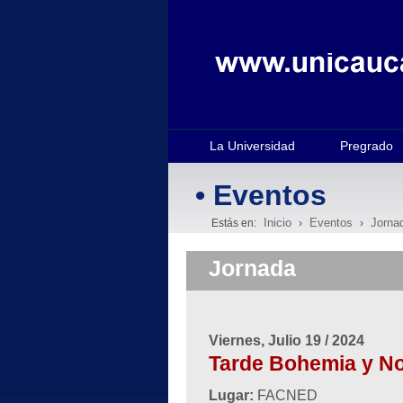
La Universidad
Pregrado
• Eventos
Inicio
Eventos
Jorna
Estás en:
›
›
Jornada
Viernes, Julio 19 / 2024
Tarde Bohemia y N
Lugar:
FACNED