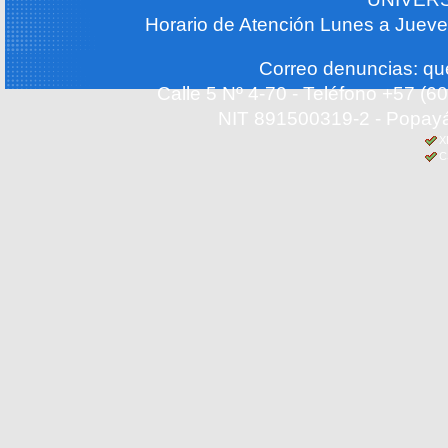
Horario de Atención Lunes a Jueve
Correo denuncias: q
Calle 5 Nº 4-70 - Teléfono +57 (
NIT 891500319-2 - Popayá
X
C