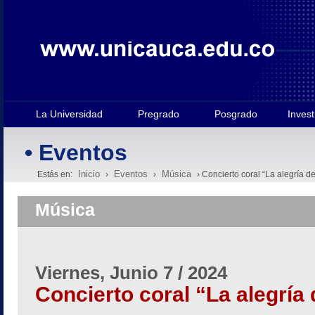
La Universidad
Pregrado
Posgrado
Invest
• Eventos
Inicio
Eventos
Música
Estás en:
›
›
› Concierto coral “La alegría de
Música
Viernes, Junio 7 / 2024
Concierto coral “La alegría 