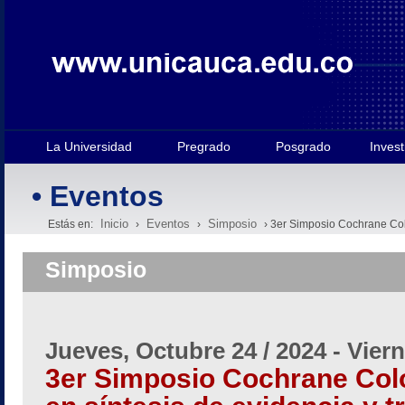
La Universidad
Pregrado
Posgrado
Invest
• Eventos
Inicio
Eventos
Simposio
Estás en:
›
›
› 3er Simposio Cochrane Colo
Simposio
Jueves, Octubre 24 / 2024
-
Viern
3er Simposio Cochrane Col