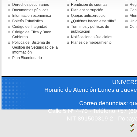
Derechos pecuniarios
Rendición de cuentas
Regi
Documentos públicos
Plan anticorrupción
Cons
Información económica
Quejas anticorrupción
Aten
Boletín Estadístico
¿Quiénes hacen este sitio?
Uni
Código de Integridad
Términos y políticas de
Con
publicación
Código de Etica y Buen
Gobierno
Notificaciones Judiciales
Política del Sistema de
Planes de mejoramiento
Gestión de Seguridad de la
Información
Plan Bicentenario
UNIVER
Horario de Atención Lunes a Jueve
Correo denuncias: q
Calle 5 Nº 4-70 - Teléfono +57 (
NIT 891500319-2 - Popayá
X
C