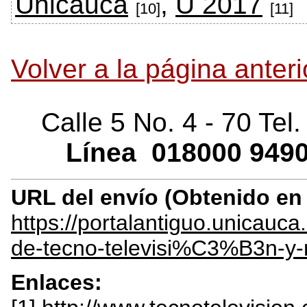
Unicauca
,
U 2017
[10]
[11]
Volver a la página anteri
Calle 5 No. 4 - 70 Tel
Línea
018000
9490
URL del envío (Obtenido e
https://portalantiguo.unicauc
de-tecno-televisi%C3%B3n-y-
Enlaces: