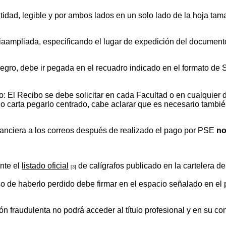
dad, legible y por ambos lados en un solo lado de la hoja tama
iaampliada, especificando el lugar de expedición del document
y negro, debe ir pegada en el recuadro indicado en el formato d
El Recibo se debe solicitar en cada Facultad o en cualquier 
o carta pegarlo centrado, cabe aclarar que es necesario tambi
inanciera a los correos después de realizado el pago por PSE
n
nte el
listado oficial
de calígrafos publicado en la cartelera d
[3]
so de haberlo perdido debe firmar en el espacio señalado en el 
n fraudulenta no podrá acceder al título profesional y en su con