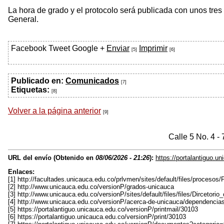
La hora de grado y el protocolo será publicada con unos tres
General.
Facebook
Tweet
Google +
Enviar
Imprimir
[5]
[6]
Publicado en:
Comunicados
[7]
Etiquetas:
[8]
Volver a la página anterior
[9]
Calle 5 No. 4 -
URL del envío (Obtenido en
08/06/2026 - 21:26
):
https://portalantiguo.
Enlaces:
[1] http://facultades.unicauca.edu.co/prlvmen/sites/default/files/
[2] http://www.unicauca.edu.co/versionP/grados-unicauca
[3] http://www.unicauca.edu.co/versionP/sites/default/files/files/Dircetorio
[4] http://www.unicauca.edu.co/versionP/acerca-de-unicauca/dependencias
[5] https://portalantiguo.unicauca.edu.co/versionP/printmail/30103
[6] https://portalantiguo.unicauca.edu.co/versionP/print/30103