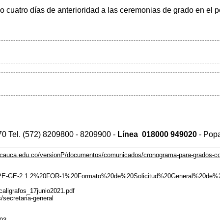
 o cuatro días de anterioridad a las ceremonias de grado en el p
 70 Tel. (572) 8209800 - 8209900 -
Línea
018000
949020
- Pop
unicauca.edu.co/versionP/documentos/comunicados/cronograma-para-grados-co
procesos/PE-GE-2.1.2%20FOR-1%20Formato%20de%20Solicitud%20General%20
_caligrafos_17junio2021.pdf
/secretaria-general