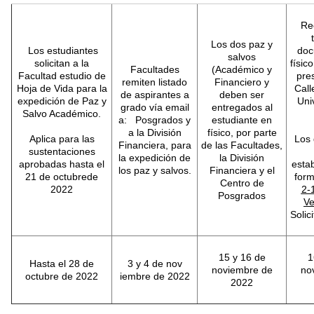
Re
Los dos paz y
Los estudiantes
doc
salvos
solicitan a la
físic
Facultades
(Académico y
Facultad estudio de
pres
remiten listado
Financiero y
Hoja de Vida para la
Call
de aspirantes a
deben ser
expedición de Paz y
Uni
grado vía email
entregados al
Salvo Académico.
a: Posgrados y
estudiante en
a la División
físico, por parte
Aplica para las
Los
Financiera, para
de las Facultades,
sustentaciones
la expedición de
la División
aprobadas hasta el
estab
los paz y salvos.
Financiera y el
21 de octubrede
for
Centro de
2022
2-
Posgrados
Ve
Solic
15 y 16 de
1
Hasta el 28 de
3 y 4 de nov
noviembre de
no
octubre de 2022
iembre de 2022
2022