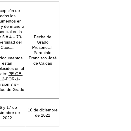
cepción de
todos los
umentos en
o y de manera
encial en la
e 5 # 4 – 70-
Fecha de
versidad del
Grado
Cauca.
Presencial-
Paraninfo
 documentos
Francisco José
están
de Caldas
lecidos en el
mato:
PE-GE-
1.2-FOR-1-
rsión 7
-
[1]
itud de Grado
6 y 17 de
16 de diciembre
viembre de
de 2022
2022