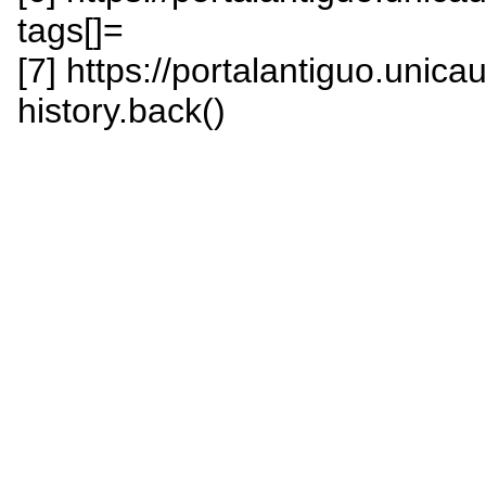
tags[]=
[7] https://portalantiguo.unica
history.back()