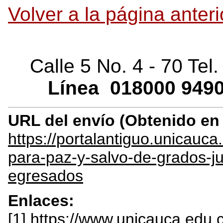
Volver a la página anteri
Calle 5 No. 4 - 70 Tel
Línea
018000
9490
URL del envío (Obtenido e
https://portalantiguo.unicau
para-paz-y-salvo-de-grados-
egresados
Enlaces:
[1] https://www.unicauca.edu