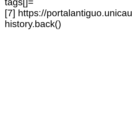
tags[]=
[7] https://portalantiguo.unica
history.back()