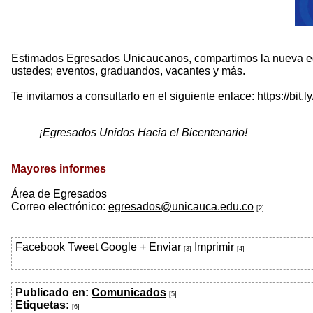
Estimados Egresados Unicaucanos, compartimos la nueva edic
ustedes; eventos, graduandos, vacantes y más.
Te invitamos a consultarlo en el siguiente enlace:
https://bit.
¡Egresados Unidos Hacia el Bicentenario!
Mayores informes
Área de Egresados
Correo electrónico:
egresados@unicauca.edu.co
[2]
Facebook
Tweet
Google +
Enviar
Imprimir
[3]
[4]
Publicado en:
Comunicados
[5]
Etiquetas:
[6]