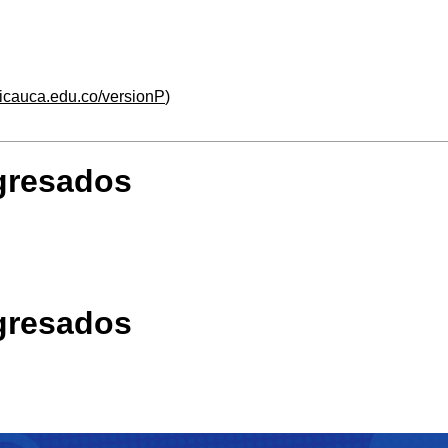
unicauca.edu.co/versionP
)
gresados
gresados