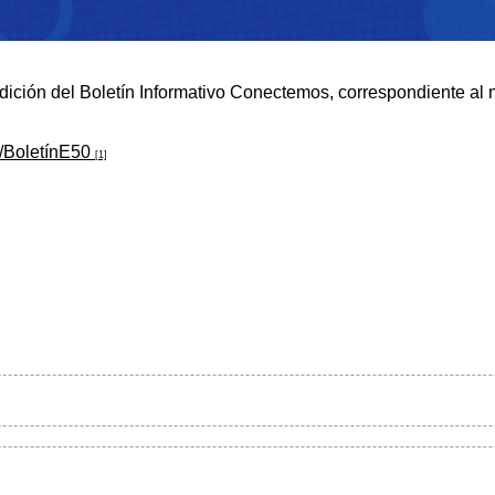
ión del Boletín Informativo Conectemos, correspondiente al m
ly/BoletínE50
[1]