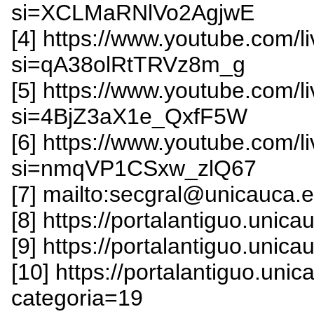
si=XCLMaRNlVo2AgjwE
[4] https://www.youtube.com/
si=qA38olRtTRVz8m_g
[5] https://www.youtube.com
si=4BjZ3aX1e_QxfF5W
[6] https://www.youtube.com
si=nmqVP1CSxw_zlQ67
[7] mailto:secgral@unicauca.
[8] https://portalantiguo.unic
[9] https://portalantiguo.unic
[10] https://portalantiguo.un
categoria=19