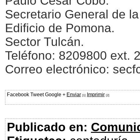
Paulo César Cobo.
Secretario General de l
Edificio de Pomona.
Sector Tulcán.
Teléfono: 8209800 ext. 
Correo electrónico: se
Facebook
Tweet
Google +
Enviar
Imprimir
[1]
[2]
Publicado en:
Comuni