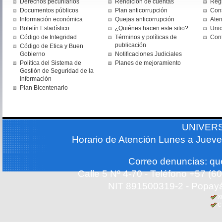
Derechos pecuniarios
Rendición de cuentas
Regi
Documentos públicos
Plan anticorrupción
Cons
Información económica
Quejas anticorrupción
Aten
Boletín Estadístico
¿Quiénes hacen este sitio?
Uni
Código de Integridad
Términos y políticas de
Con
publicación
Código de Etica y Buen
Gobierno
Notificaciones Judiciales
Política del Sistema de
Planes de mejoramiento
Gestión de Seguridad de la
Información
Plan Bicentenario
UNIVER
Horario de Atención Lunes a Jueve
Correo denuncias: q
Calle 5 Nº 4-70 - Teléfono +57 (
NIT 891500319-2 - Popayá
X
C