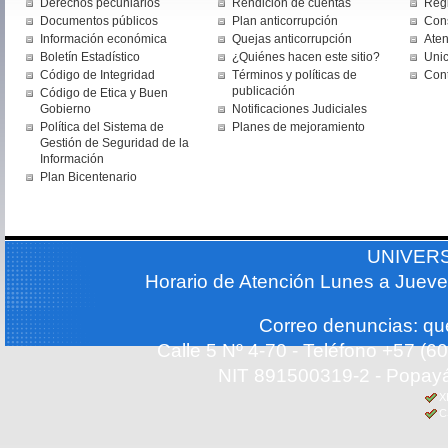
Derechos pecuniarios
Rendición de cuentas
Regi
Documentos públicos
Plan anticorrupción
Cons
Información económica
Quejas anticorrupción
Aten
Boletín Estadístico
¿Quiénes hacen este sitio?
Uni
Código de Integridad
Términos y políticas de
Con
publicación
Código de Etica y Buen
Gobierno
Notificaciones Judiciales
Política del Sistema de
Planes de mejoramiento
Gestión de Seguridad de la
Información
Plan Bicentenario
UNIVER
Horario de Atención Lunes a Jueve
Correo denuncias: q
Calle 5 Nº 4-70 - Teléfono +57 (
NIT 891500319-2 - Popayá
X
C