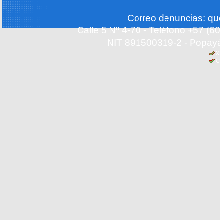
Correo denuncias: q
Calle 5 Nº 4-70 - Teléfono +57 (
NIT 891500319-2 - Popayá
X
C