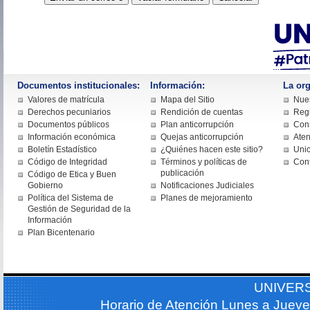
Documentos institucionales:
Información:
La org
Valores de matrícula
Mapa del Sitio
Nues
Derechos pecuniarios
Rendición de cuentas
Regi
Documentos públicos
Plan anticorrupción
Cons
Información económica
Quejas anticorrupción
Aten
Boletín Estadístico
¿Quiénes hacen este sitio?
Uni
Código de Integridad
Términos y políticas de
Con
publicación
Código de Etica y Buen
Gobierno
Notificaciones Judiciales
Política del Sistema de
Planes de mejoramiento
Gestión de Seguridad de la
Información
Plan Bicentenario
UNIVER
Horario de Atención Lunes a Jueve