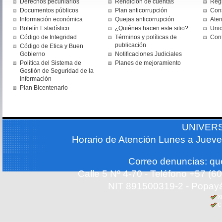
Derechos pecuniarios
Rendición de cuentas
Regi
Documentos públicos
Plan anticorrupción
Cons
Información económica
Quejas anticorrupción
Aten
Boletín Estadístico
¿Quiénes hacen este sitio?
Uni
Código de Integridad
Términos y políticas de
Con
publicación
Código de Etica y Buen
Gobierno
Notificaciones Judiciales
Política del Sistema de
Planes de mejoramiento
Gestión de Seguridad de la
Información
Plan Bicentenario
UNIVER
Horario de Atención Lunes a Jueve
Correo denuncias: q
Calle 5 Nº 4-70 - Teléfono +57 (
NIT 891500319-2 - Popayá
X
C