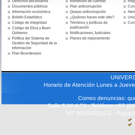
Derechos pecuniarios
Rendición de cuentas
Regi
Documentos públicos
Plan anticorrupción
Cons
Información económica
Quejas anticorrupción
Aten
Boletín Estadístico
¿Quiénes hacen este sitio?
Uni
Código de Integridad
Términos y políticas de
Con
publicación
Código de Etica y Buen
Gobierno
Notificaciones Judiciales
Política del Sistema de
Planes de mejoramiento
Gestión de Seguridad de la
Información
Plan Bicentenario
UNIVER
Horario de Atención Lunes a Jueve
Correo denuncias: q
Calle 5 Nº 4-70 - Teléfono +57 (
NIT 891500319-2 - Popayá
X
C