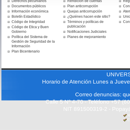
Derechos pecuniarios
Rendición de cuentas
Regi
Documentos públicos
Plan anticorrupción
Cons
Información económica
Quejas anticorrupción
Aten
Boletín Estadístico
¿Quiénes hacen este sitio?
Uni
Código de Integridad
Términos y políticas de
Con
publicación
Código de Etica y Buen
Gobierno
Notificaciones Judiciales
Política del Sistema de
Planes de mejoramiento
Gestión de Seguridad de la
Información
Plan Bicentenario
UNIVER
Horario de Atención Lunes a Jueve
Correo denuncias: q
Calle 5 Nº 4-70 - Teléfono +57 (
NIT 891500319-2 - Popayá
X
C