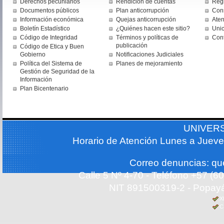
Derechos pecuniarios
Rendición de cuentas
Regi
Documentos públicos
Plan anticorrupción
Cons
Información económica
Quejas anticorrupción
Aten
Boletín Estadístico
¿Quiénes hacen este sitio?
Uni
Código de Integridad
Términos y políticas de
Con
publicación
Código de Etica y Buen
Gobierno
Notificaciones Judiciales
Política del Sistema de
Planes de mejoramiento
Gestión de Seguridad de la
Información
Plan Bicentenario
UNIVER
Horario de Atención Lunes a Jueve
Correo denuncias: q
Calle 5 Nº 4-70 - Teléfono +57 (
NIT 891500319-2 - Popayá
X
C