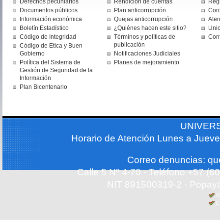
Derechos pecuniarios
Rendición de cuentas
Regi
Documentos públicos
Plan anticorrupción
Cons
Información económica
Quejas anticorrupción
Aten
Boletín Estadístico
¿Quiénes hacen este sitio?
Uni
Código de Integridad
Términos y políticas de
Con
publicación
Código de Etica y Buen
Gobierno
Notificaciones Judiciales
Política del Sistema de
Planes de mejoramiento
Gestión de Seguridad de la
Información
Plan Bicentenario
UNIVER
Horario de Atención Lunes a Jueve
Correo denuncias: q
Calle 5 Nº 4-70 - Teléfono +57 (
NIT 891500319-2 - Popayá
X
C