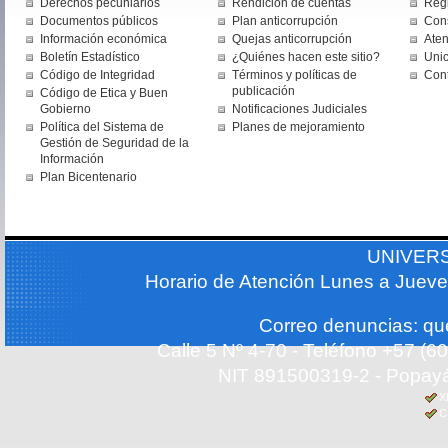
Derechos pecuniarios
Rendición de cuentas
Regi
Documentos públicos
Plan anticorrupción
Cons
Información económica
Quejas anticorrupción
Aten
Boletín Estadístico
¿Quiénes hacen este sitio?
Uni
Código de Integridad
Términos y políticas de
Con
publicación
Código de Etica y Buen
Gobierno
Notificaciones Judiciales
Política del Sistema de
Planes de mejoramiento
Gestión de Seguridad de la
Información
Plan Bicentenario
UNIVER
Horario de Atención Lunes a Jueve
Correo denuncias: q
Calle 5 Nº 4-70 - Teléfono +57 (
NIT 891500319-2 - Popayá
X
C