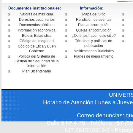
Documentos institucionales:
Información:
Valores de matrícula
Mapa del Sitio
Derechos pecuniarios
Rendición de cuentas
Documentos públicos
Plan anticorrupción
Información económica
Quejas anticorrupción
Boletín Estadístico
¿Quiénes hacen este sitio?
Código de Integridad
Términos y políticas de
publicación
Código de Etica y Buen
Gobierno
Notificaciones Judiciales
Política del Sistema de
Planes de mejoramiento
Gestión de Seguridad de la
Información
Plan Bicentenario
UNIVER
Horario de Atención Lunes a Jueve
Correo denuncias: q
Calle 5 Nº 4-70 - Teléfono +57 (
NIT 891500319-2 - Popayá