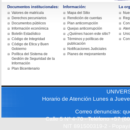
Documentos institucionales:
Información:
La org
Valores de matrícula
Mapa del Sitio
Nues
Derechos pecuniarios
Rendición de cuentas
Regi
Documentos públicos
Plan anticorrupción
Cons
Información económica
Quejas anticorrupción
Aten
Boletín Estadístico
¿Quiénes hacen este sitio?
Uni
Código de Integridad
Términos y políticas de
Con
publicación
Código de Etica y Buen
Gobierno
Notificaciones Judiciales
Política del Sistema de
Planes de mejoramiento
Gestión de Seguridad de la
Información
Plan Bicentenario
UNIVER
Horario de Atención Lunes a Jueve
Correo denuncias: q
Calle 5 Nº 4-70 - Teléfono +57 (
NIT 891500319-2 - Popayá