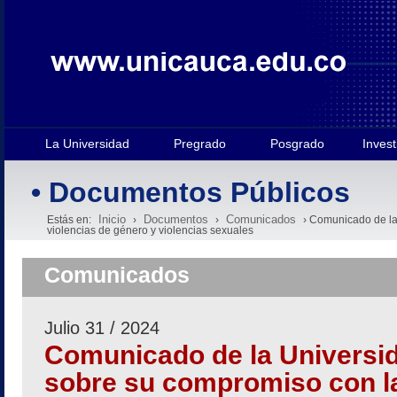
La Universidad
Pregrado
Posgrado
Invest
• Documentos Públicos
Inicio
Documentos
Comunicados
Estás en:
›
›
› Comunicado de la 
violencias de género y violencias sexuales
Comunicados
Julio 31 / 2024
Comunicado de la Universi
sobre su compromiso con la