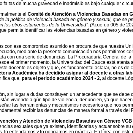
mo faltas de mucha gravedad e inadmisibles bajo cualquier circu
ormalmente el
Comité de Atención a Violencias Basadas en G
de la política de violencia basada en género y sexual, que se p
n los otros estamentos de la Universidad”, (
Acuerdo 005 de 202
l que permita identificar las violencias basadas en género y vio
tes con ese compromiso asumido en procura de que nuestra Univ
ecuado, mediante la presente comunicación nos permitimos comp
da con una serie de denuncias. La Procuraduría General de la 
esde el primer momento, la Universidad del Cauca está atenta a
este docente es objeto y que, es fundamental aclarar, no es de 
ectoría Académica
ha decidido asignar al docente a otras l
nifica que,
para el periodo académico 2024 - 2
, al docente Ló
ión, sin lugar a dudas constituyen un antecedente que se debe c
stán viviendo algún tipo de violencia, denuncien, ya que hacen 
señar las herramientas y mecanismos necesarios que nos permit
fundamental recibir las denuncias de manera formal a través de
revención y Atención de Violencias Basadas en Género VGB
ncias sexuales que ya existen, identificarlas y actuar sobre su
 lo entendamos y lo pongamos en práctica. En línea con este pu