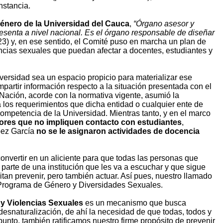
nstancia.
énero de la Universidad del Cauca
,
“Órgano asesor y
resenta a nivel nacional. Es el órgano responsable de diseñar
3) y, en ese sentido, el Comité puso en marcha un plan de
lencias sexuales que puedan afectar a docentes, estudiantes y
ersidad sea un espacio propicio para materializar ese
artir información respecto a la situación presentada con el
Nación, acorde con la normativa vigente, asumió la
 los requerimientos que dicha entidad o cualquier ente de
competencia de la Universidad. Mientras tanto, y en el marco
abores que no impliquen contacto con estudiantes
,
pez García
no se le asignaron actividades de docencia
onvertir en un aliciente para que todas las personas que
parte de una institución que les va a escuchar y que sigue
an prevenir, pero también actuar. Así pues, nuestro llamado
l Programa de Género y Diversidades Sexuales.
 y Violencias Sexuales
es un mecanismo que busca
 desnaturalización, de ahí la necesidad de que todas, todos y
nto, también ratificamos nuestro firme propósito de prevenir