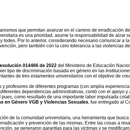
nismos que permitan avanzar en el camino de erradicación de t
ersitaria es una prioridad, asume la responsabilidad de alzar 
y todes. Por lo anterior, considerando necesario comunicar a l
ención, pero también con la cero tolerancia a las violencias de
esolución 014466 de 2022
del Ministerio de Educación Naciona
uier tipo de discriminación basada en género en las Institucion
entantes de tres estamentos universitarios con el objetivo de cre
ras y profesores de diferentes programas (con amplia experienci
de diferentes dependencias administrativas, contó con el apoyo
Así pues, como resultado de una importante labor impulsada co
as en Género VGB y Violencias Sexuales
, fue entregado al C
ción de la comunidad universitaria, una herramienta que busca 
 erradicación y prevención de las mismas. Entre las cosas a re
ención, se generaron garantías para las víctimas y se modificaron