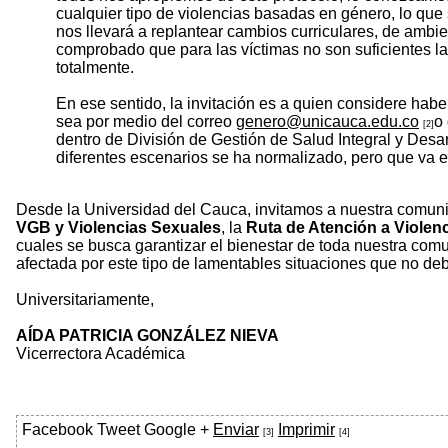
cualquier tipo de violencias basadas en género, lo qu
nos llevará a replantear cambios curriculares, de ambie
comprobado que para las víctimas no son suficientes l
totalmente.
En ese sentido, la invitación es a quien considere habe
sea por medio del correo
genero@unicauca.edu.co
o
[2]
dentro de División de Gestión de Salud Integral y Desa
diferentes escenarios se ha normalizado, pero que va e
Desde la Universidad del Cauca, invitamos a nuestra comuni
VGB y Violencias Sexuales
, la
Ruta de Atención a Violen
cuales se busca garantizar el bienestar de toda nuestra comu
afectada por este tipo de lamentables situaciones que no de
Universitariamente,
AÍDA PATRICIA GONZÁLEZ NIEVA
Vicerrectora Académica
Facebook
Tweet
Google +
Enviar
Imprimir
[3]
[4]