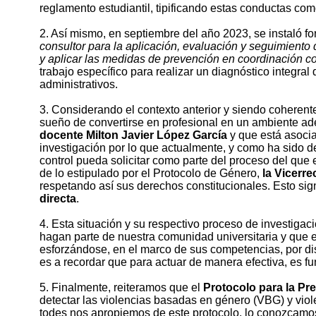
reglamento estudiantil, tipificando estas conductas co
2. Así mismo, en septiembre del año 2023, se instaló f
consultor para la aplicación, evaluación y seguimiento 
y aplicar las medidas de prevención en coordinación co
trabajo específico para realizar un diagnóstico integra
administrativos.
3. Considerando el contexto anterior y siendo coheren
sueño de convertirse en profesional en un ambiente ad
docente Milton Javier López García
y que está asocia
investigación por lo que actualmente, y como ha sido d
control pueda solicitar como parte del proceso del que 
de lo estipulado por el Protocolo de Género,
la Vicerr
respetando así sus derechos constitucionales. Esto sig
directa
.
4. Esta situación y su respectivo proceso de investigac
hagan parte de nuestra comunidad universitaria y que e
esforzándose, en el marco de sus competencias, por di
es a recordar que para actuar de manera efectiva, es 
5. Finalmente, reiteramos que el
Protocolo para la P
detectar las violencias basadas en género (VBG) y viole
todes nos apropiemos de este protocolo, lo conozcamos,