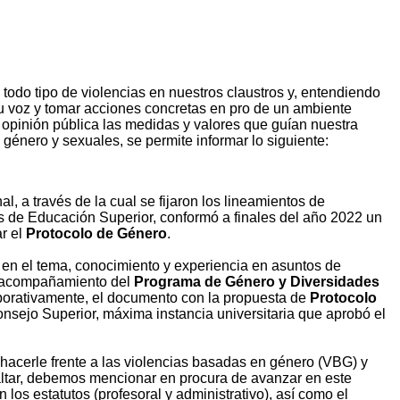
odo tipo de violencias en nuestros claustros y, entendiendo
su voz y tomar acciones concretas en pro de un ambiente
a opinión pública las medidas y valores que guían nuestra
 género y sexuales, se permite informar lo siguiente:
l, a través de la cual se fijaron los lineamientos de
es de Educación Superior, conformó a finales del año 2022 un
ar el
Protocolo de Género
.
a en el tema, conocimiento y experiencia en asuntos de
 y acompañamiento del
Programa de Género y Diversidades
laborativamente, el documento con la propuesta de
Protocolo
onsejo Superior, máxima instancia universitaria que aprobó el
hacerle frente a las violencias basadas en género (VBG) y
saltar, debemos mencionar en procura de avanzar en este
 los estatutos (profesoral y administrativo), así como el