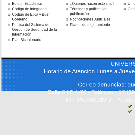
Boletín Estadístico
¿Quiénes hacen este sitio?
Uni
Código de Integridad
Términos y políticas de
Con
publicación
Código de Etica y Buen
Gobierno
Notificaciones Judiciales
Política del Sistema de
Planes de mejoramiento
Gestión de Seguridad de la
Información
Plan Bicentenario
UNIVER
Horario de Atención Lunes a Jueve
Correo denuncias: q
Calle 5 Nº 4-70 - Teléfono +57 (
NIT 891500319-2 - Popayá
X
C