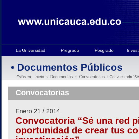
La Universidad
Pregrado
Posgrado
Invest
• Documentos Públicos
Inicio
Documentos
Convocatorias
Estás en:
›
›
› Convocatoria “Sé
Convocatorias
Enero 21 / 2014
Convocatoria “Sé una red pil
oportunidad de crear tus c