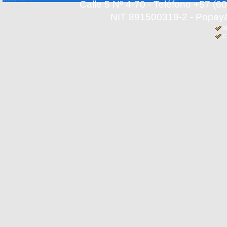
Calle 5 Nº 4-70 - Teléfono +57 (
NIT 891500319-2 - Popayá
X
C