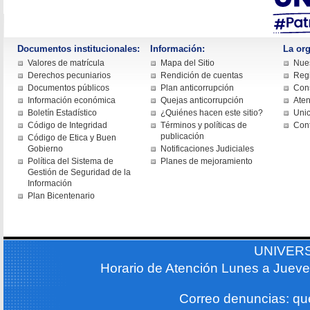
Documentos institucionales:
Información:
La org
Valores de matrícula
Mapa del Sitio
Nues
Derechos pecuniarios
Rendición de cuentas
Regi
Documentos públicos
Plan anticorrupción
Cons
Información económica
Quejas anticorrupción
Aten
Boletín Estadístico
¿Quiénes hacen este sitio?
Uni
Código de Integridad
Términos y políticas de
Con
publicación
Código de Etica y Buen
Gobierno
Notificaciones Judiciales
Política del Sistema de
Planes de mejoramiento
Gestión de Seguridad de la
Información
Plan Bicentenario
UNIVER
Horario de Atención Lunes a Jueve
Correo denuncias: q