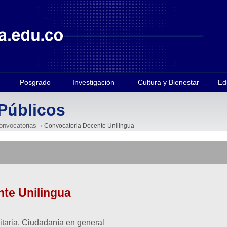
Posgrado
Investigación
Cultura y Bienestar
Ed
Públicos
onvocatorias
› Convocatoria Docente Unilingua
te Unilingua
itaria, Ciudadanía en general