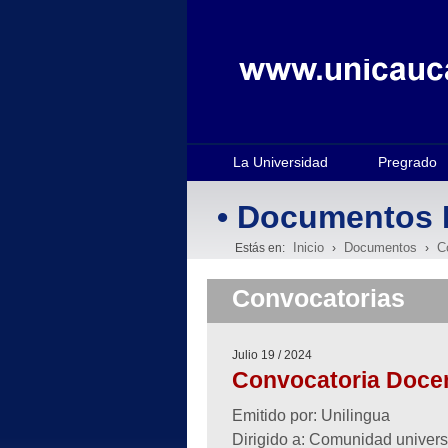
La Universidad
Pregrado
• Documentos 
Inicio
Documentos
C
Estás en:
›
›
Convocatorias
Julio 19 / 2024
Convocatoria Docen
Emitido por: Unilingua
Dirigido a: Comunidad univers