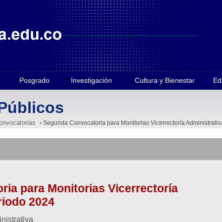
Posgrado
Investigación
Cultura y Bienestar
Ed
Públicos
onvocatorias
› Segunda Convocatoria para Monitorias Vicerrectoría Administrativ
ia para Monitorias Vicerrectoría
eriodo 2024
nistrativa