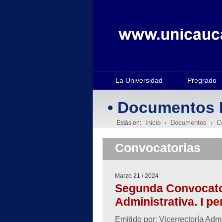
La Universidad
Pregrado
• Documentos 
Inicio
Documentos
C
Estás en:
›
›
Convocatorias
Marzo 21 / 2024
Segunda Convocator
Administrativa. I p
Emitido por: Vicerrectoría Admi