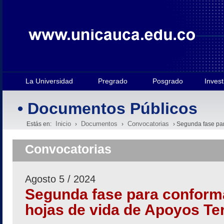
La Universidad
Pregrado
Posgrado
Invest
• Documentos Públicos
Inicio
Documentos
Convocatorias
Estás en:
›
›
› Segunda fase par
Convocatorias
Agosto 5 / 2024
Segunda fase para conforma
hojas de vida de Apoyos Ter