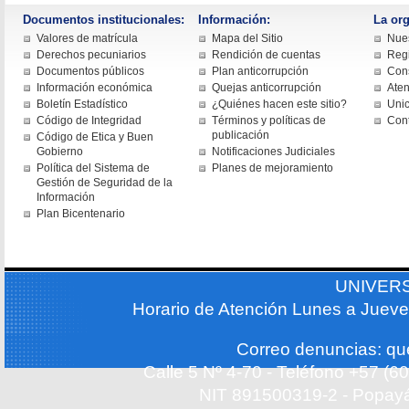
Documentos institucionales:
Información:
La org
Valores de matrícula
Mapa del Sitio
Nues
Derechos pecuniarios
Rendición de cuentas
Regi
Documentos públicos
Plan anticorrupción
Cons
Información económica
Quejas anticorrupción
Aten
Boletín Estadístico
¿Quiénes hacen este sitio?
Uni
Código de Integridad
Términos y políticas de
Con
publicación
Código de Etica y Buen
Gobierno
Notificaciones Judiciales
Política del Sistema de
Planes de mejoramiento
Gestión de Seguridad de la
Información
Plan Bicentenario
UNIVER
Horario de Atención Lunes a Jueve
Correo denuncias: q
Calle 5 Nº 4-70 - Teléfono +57 (
NIT 891500319-2 - Popayá