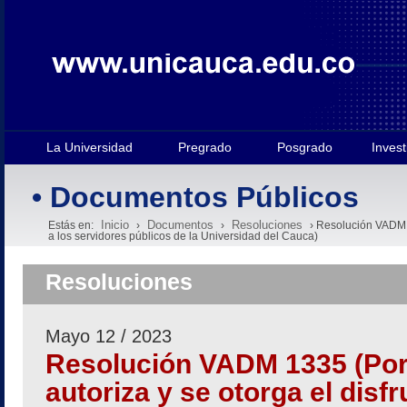
La Universidad
Pregrado
Posgrado
Invest
• Documentos Públicos
Inicio
Documentos
Resoluciones
Estás en:
›
›
› Resolución VADM 13
a los servidores públicos de la Universidad del Cauca)
Resoluciones
Mayo 12 / 2023
Resolución VADM 1335 (Por 
autoriza y se otorga el disf