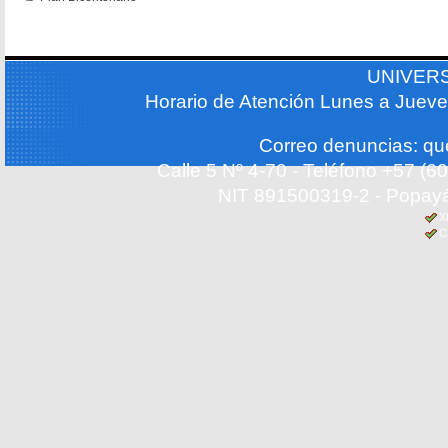
UNIVER
Horario de Atención Lunes a Jueve
Correo denuncias: q
Calle 5 Nº 4-70 - Teléfono +57 (
NIT 891500319-2 - Popayá
X
C