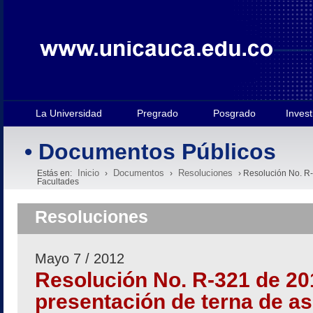
La Universidad
Pregrado
Posgrado
Invest
• Documentos Públicos
Inicio
Documentos
Resoluciones
Estás en:
›
›
› Resolución No. R-
Facultades
Resoluciones
Mayo 7 / 2012
Resolución No. R-321 de 20
presentación de terna de as