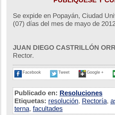
PUBLÍQUESE Y C
Se expide en Popayán, Ciudad Unive
(07) días del mes de mayo de 2012
JUAN DIEGO CASTRILLÓN OR
Rector.
Facebook
Tweet
Google +
Publicado en:
Resoluciones
Etiquetas:
resolución
,
Rectoría
,
a
terna
,
facultades