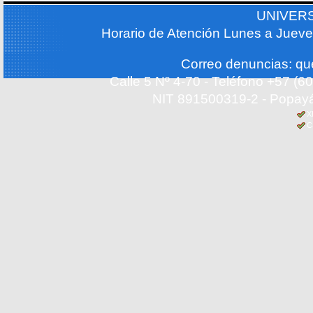
UNIVER
Horario de Atención Lunes a Jueve
Correo denuncias: q
Calle 5 Nº 4-70 - Teléfono +57 (
NIT 891500319-2 - Popayá
X
C