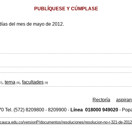
PUBLÍQUESE Y CÚMPLASE
 días del mes de mayo de 2012.
,
terna
,
facultades
[7]
[8]
[9]
Rectoría
aspiran
 70 Tel. (572) 8209800 - 8209900 -
Línea
018000
949020
- Pop
unicauca.edu.co/versionP/documentos/resoluciones/resolucion-no-r-321-de-2012