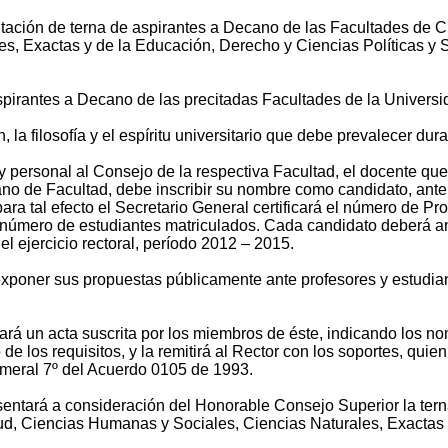
ntación de terna de aspirantes a Decano de las Facultades de 
s, Exactas y de la Educación, Derecho y Ciencias Políticas y S
pirantes a Decano de las precitadas Facultades de la Universid
la filosofía y el espíritu universitario que debe prevalecer dura
personal al Consejo de la respectiva Facultad, el docente que c
ano de Facultad, debe inscribir su nombre como candidato, ante
para tal efecto el Secretario General certificará el número de P
l número de estudiantes matriculados. Cada candidato deberá a
el ejercicio rectoral, período 2012 – 2015.
xponer sus propuestas públicamente ante profesores y estudian
rá un acta suscrita por los miembros de éste, indicando los no
e los requisitos, y la remitirá al Rector con los soportes, qui
numeral 7º del Acuerdo 0105 de 1993.
entará a consideración del Honorable Consejo Superior la ter
d, Ciencias Humanas y Sociales, Ciencias Naturales, Exactas y