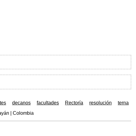
tes
decanos
facultades
Rectoría
resolución
terna
ayán | Colombia