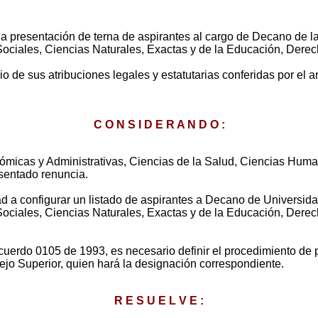
a la presentación de terna de aspirantes al cargo de Decano de
ociales, Ciencias Naturales, Exactas y de la Educación, Derech
s atribuciones legales y estatutarias conferidas por el art
C O N S I D E R A N D O :
icas y Administrativas, Ciencias de la Salud, Ciencias Human
sentado renuncia.
tad a configurar un listado de aspirantes a Decano de Univers
ociales, Ciencias Naturales, Exactas y de la Educación, Derech
cuerdo 0105 de 1993, es necesario definir el procedimiento de 
jo Superior, quien hará la designación correspondiente.
R E S U E L V E :