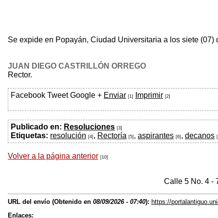
Se expide en Popayán, Ciudad Universitaria a los siete (07)
JUAN DIEGO CASTRILLÓN ORREGO
Rector.
Facebook
Tweet
Google +
Enviar
Imprimir
[1]
[2]
Publicado en:
Resoluciones
[3]
Etiquetas:
resolución
,
Rectoría
,
aspirantes
,
decanos
[4]
[5]
[6]
Volver a la página anterior
[10]
Calle 5 No. 4 -
URL del envío (Obtenido en
08/09/2026 - 07:40
):
https://portalantiguo.
Enlaces: