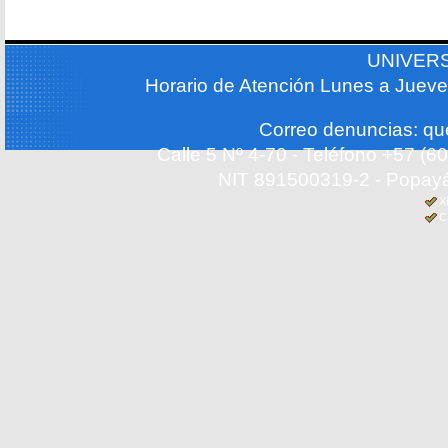
UNIVER
Horario de Atención Lunes a Jueve
Correo denuncias: q
Calle 5 Nº 4-70 - Teléfono +57 (
NIT 891500319-2 - Popayá
X
C