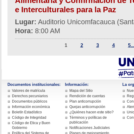
Alimentaria y Confirmación de Te
e Interculturales para la Paz
Lugar:
Auditorio Unicomfacauca (Sant
Hora:
8:00 AM
1
2
3
4
5..
Documentos institucionales:
Información:
La org
Valores de matrícula
Mapa del Sitio
Nues
Derechos pecuniarios
Rendición de cuentas
Regi
Documentos públicos
Plan anticorrupción
Cons
Información económica
Quejas anticorrupción
Aten
Boletín Estadístico
¿Quiénes hacen este sitio?
Uni
Código de Integridad
Términos y políticas de
Con
publicación
Código de Etica y Buen
Gobierno
Notificaciones Judiciales
Política del Sistema de
Planes de mejoramiento