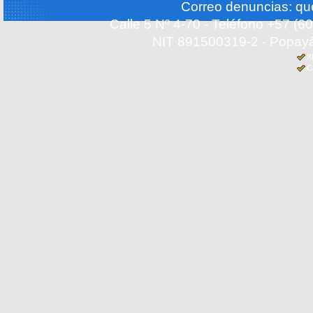
Correo denuncias: q
Calle 5 Nº 4-70 - Teléfono +57 (
NIT 891500319-2 - Popayá
X
C