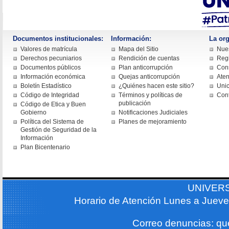
Documentos institucionales:
Información:
La org
Valores de matrícula
Mapa del Sitio
Nues
Derechos pecuniarios
Rendición de cuentas
Regi
Documentos públicos
Plan anticorrupción
Cons
Información económica
Quejas anticorrupción
Aten
Boletín Estadístico
¿Quiénes hacen este sitio?
Uni
Código de Integridad
Términos y políticas de
Con
publicación
Código de Etica y Buen
Gobierno
Notificaciones Judiciales
Política del Sistema de
Planes de mejoramiento
Gestión de Seguridad de la
Información
Plan Bicentenario
UNIVER
Horario de Atención Lunes a Jueve
Correo denuncias: q