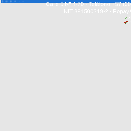
Calle 5 Nº 4-70 - Teléfono +57 (
NIT 891500319-2 - Popayá
X
C